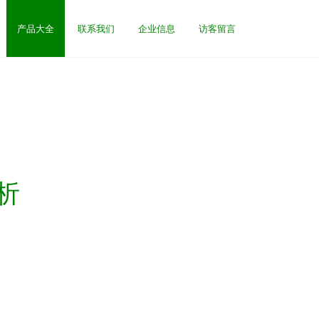
产品大全
联系我们
企业信息
访客留言
析