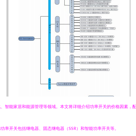
化、智能家居和能源管理等领域。本文将详细介绍功率开关的价格因素，
功率开关包括继电器、固态继电器（SSR）和智能功率开关等。