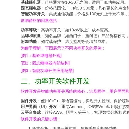
基础继电器
：价格通常在10-50元之间，适用于低功率应用。
固态继电器
：价格范围较广，约50-500元，具有更长的寿
智能功率开关
：集成通信功能，价格从100元到上千元不等
影响价格的因素包括：
功率等级
：高功率开关（如10kW以上）成本更高。
品牌和质量
：知名品牌（如西门子、施耐德）产品价格较高
附加功能
：如过载保护、温度监测等会增加成本。
为便于理解，下图展示了不同功率开关的示例：
[图1：基础继电器外观]
[图2：固态继电器内部结构]
[图3：智能功率开关应用场景]
二、功率开关软件开发
软件开发是智能功率开关系统的核心，涉及固件、用户界面
固件开发
：使用C/C++等语言编写，实现开关控制、保护逻辑
用户界面（UI）开发
：通过Android、iOS或Web应用提供控
云平台集成
：连接AWS、阿里云等平台，实现数据分析和远
软件开发的关键步骤：
需求分析：明确开关控制、数据采集和报警功能。