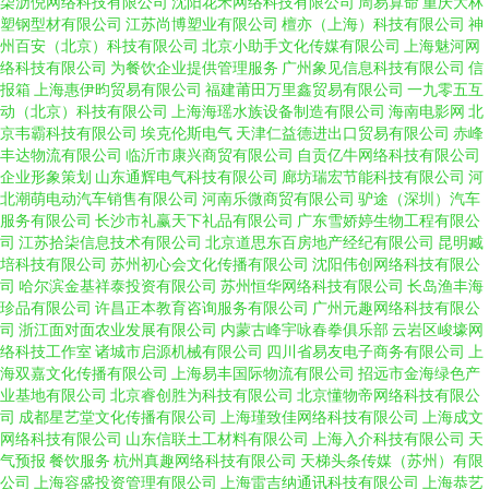
柒沥倪网络科技有限公司
沈阳花禾网络科技有限公司
周易算命
重庆大林
塑钢型材有限公司
江苏尚博塑业有限公司
檀亦（上海）科技有限公司
神
州百安（北京）科技有限公司
北京小助手文化传媒有限公司
上海魅河网
络科技有限公司
为餐饮企业提供管理服务
广州象见信息科技有限公司
信
报箱
上海惠伊昀贸易有限公司
福建莆田万里鑫贸易有限公司
一九零五互
动（北京）科技有限公司
上海海瑶水族设备制造有限公司
海南电影网
北
京韦霸科技有限公司
埃克伦斯电气
天津仁益德进出口贸易有限公司
赤峰
丰达物流有限公司
临沂市康兴商贸有限公司
自贡亿牛网络科技有限公司
企业形象策划
山东通辉电气科技有限公司
廊坊瑞宏节能科技有限公司
河
北潮萌电动汽车销售有限公司
河南乐微商贸有限公司
驴途（深圳）汽车
服务有限公司
长沙市礼赢天下礼品有限公司
广东雪娇婷生物工程有限公
司
江苏拾柒信息技术有限公司
北京道思东百房地产经纪有限公司
昆明臧
培科技有限公司
苏州初心会文化传播有限公司
沈阳伟创网络科技有限公
司
哈尔滨金基祥泰投资有限公司
苏州恒华网络科技有限公司
长岛渔丰海
珍品有限公司
许昌正本教育咨询服务有限公司
广州元趣网络科技有限公
司
浙江面对面农业发展有限公司
内蒙古峰宇咏春拳俱乐部
云岩区峻壕网
络科技工作室
诸城市启源机械有限公司
四川省易友电子商务有限公司
上
海双嘉文化传播有限公司
上海易丰国际物流有限公司
招远市金海绿色产
业基地有限公司
北京睿创胜为科技有限公司
北京懂物帝网络科技有限公
司
成都星艺堂文化传播有限公司
上海瑾致佳网络科技有限公司
上海成文
网络科技有限公司
山东信联土工材料有限公司
上海入介科技有限公司
天
气预报
餐饮服务
杭州真趣网络科技有限公司
天梯头条传媒（苏州）有限
公司
上海容盛投资管理有限公司
上海雷吉纳通讯科技有限公司
上海恭艺